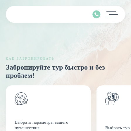
Главная
Подбор тура
Горящие туры
КАК ЗАБРОНИРОВАТЬ
Забронируйте тур быстро и без
BestSeller
проблем!
Экскурсионные туры
Календарь туров
Страны
Минимальные цены
Выбрать параметры вашего
путешествия
Выбрать тур